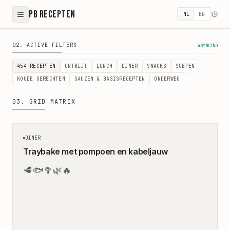
PB Recepten
NL
EN
Gezonde Recepten - Makkelijke & Gebalanceerde Maaltij
02. ACTIVE FILTERS
SYNCING
454
RECEPTEN
ONTBIJT
LUNCH
DINER
SNACKS
SOEPEN
KOUDE GERECHTEN
SAUZEN & BASISRECEPTEN
ONDERWEG
03. GRID MATRIX
35
MIN
DINER
Traybake met pompoen en kabeljauw
🥩
🐟
🥦
🌿
🔥