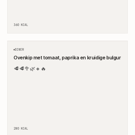
360
KCAL
30
MIN
DINER
Ovenkip met tomaat, paprika en kruidige bulgur
🥩
🥩
🥦
🌿
🔸
🔥
280
KCAL