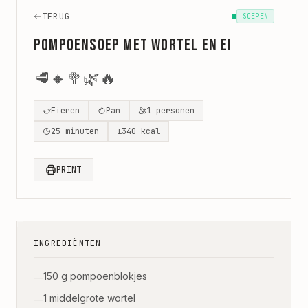
TERUG
SOEPEN
Pompoensoep met wortel en ei
🥩
🔸
🥦
🌿
🔥
Eieren
Pan
1
personen
25
minuten
±
340
kcal
PRINT
INGREDIËNTEN
150 g pompoenblokjes
—
1 middelgrote wortel
—