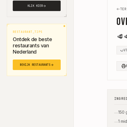
KLIK HIER
TER
Ov
RESTAURANT_TIPS
🥩

Ontdek de beste
restaurants van
V
Nederland
BEKIJK RESTAURANTS
INGRE
150 g
—
1 mi
—