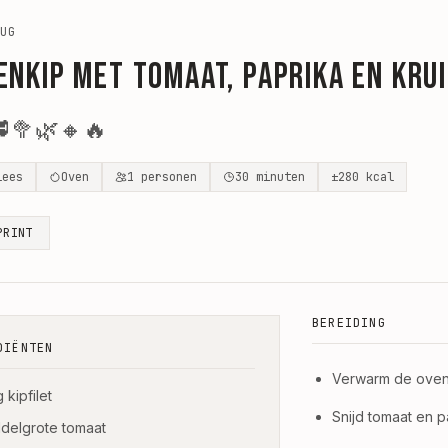
UG
enkip met tomaat, paprika en kru

🥦
🌿
🔸
🔥
lees
Oven
1
personen
30
minuten
±
280
kcal
PRINT
BEREIDING
DIËNTEN
Verwarm de oven
 kipfilet
Snijd tomaat en p
ddelgrote tomaat