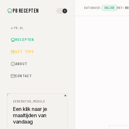
DATABASE:
ONLINE
REF:
RE
PB Recepten
PB.NL
RECEPTEN
UIT TIPS
ABOUT
CONTACT
GENERATOR_MODULE
Een klik naar je
maaltijden van
vandaag