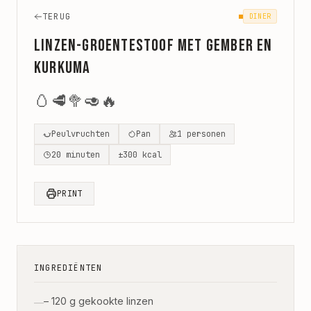
TERUG
DINER
Linzen-groentestoof met gember en
kurkuma
🥚
🥩
🥦
🥑
🔥
Peulvruchten
Pan
1
personen
20
minuten
±
300
kcal
PRINT
INGREDIËNTEN
– 120 g gekookte linzen
—