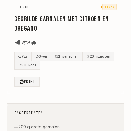
TERUG
DINER
Gegrilde garnalen met citroen en
oregano
🥩
🐟
🔥
Vis
Oven
1
personen
20
minuten
±
260
kcal
PRINT
INGREDIËNTEN
200 g grote garnalen
—