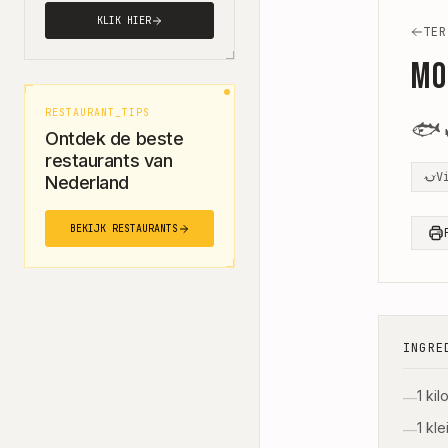
KLIK HIER
TER
Mo
RESTAURANT_TIPS
🐟
Ontdek de beste
restaurants van
V
Nederland
BEKIJK RESTAURANTS
INGRE
1 ki
—
1 kl
—