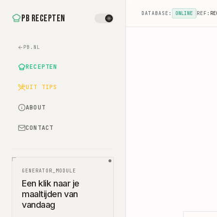
DATABASE:
ONLINE
REF:
RE
PB Recepten
PB.NL
RECEPTEN
UIT TIPS
ABOUT
CONTACT
GENERATOR_MODULE
Een klik naar je
maaltijden van
vandaag