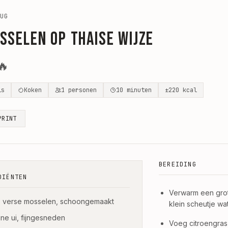
UG
sselen op Thaise wijze
🔥
is
Koken
1
personen
10
minuten
±
220
kcal
PRINT
BEREIDING
DIËNTEN
Verwarm een grote
lo verse mosselen, schoongemaakt
klein scheutje wat
eine ui, fijngesneden
Voeg citroengras