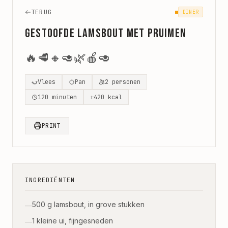
TERUG
DINER
Gestoofde lamsbout met pruimen
🔥
🥩
🔸
🥑
🌿
🍎
🥑
Vlees
Pan
2
personen
120
minuten
±
420
kcal
PRINT
INGREDIËNTEN
500 g lamsbout, in grove stukken
—
1 kleine ui, fijngesneden
—