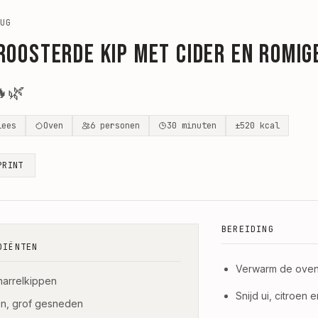
UG
roosterde kip met cider en romi

🌿
lees
Oven
6
personen
30
minuten
±
520
kcal
PRINT
BEREIDING
DIËNTEN
Verwarm de oven 
harrelkippen
Snijd ui, citroen 
en, grof gesneden