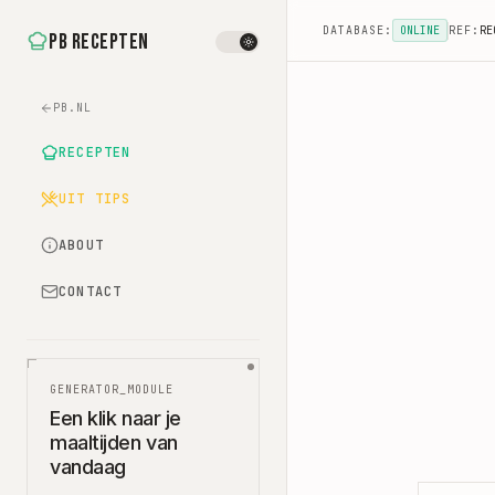
DATABASE:
ONLINE
REF:
RE
PB Recepten
PB.NL
RECEPTEN
UIT TIPS
ABOUT
CONTACT
GENERATOR_MODULE
Een klik naar je
maaltijden van
vandaag