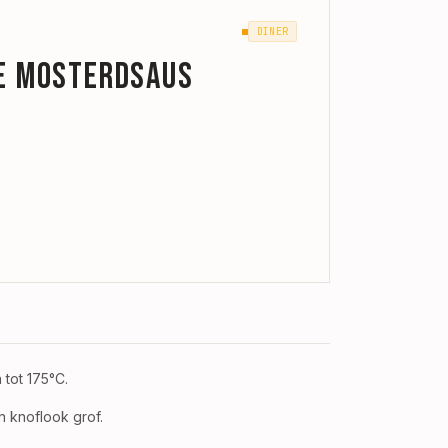
DINER
ge mosterdsaus
tot 175°C.
en knoflook grof.