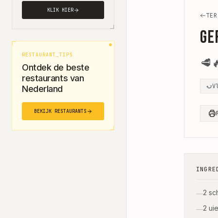
KLIK HIER
TER
Ge
RESTAURANT_TIPS
🥩

Ontdek de beste
restaurants van
V
Nederland
BEKIJK RESTAURANTS
INGRE
2 sc
—
2 ui
—