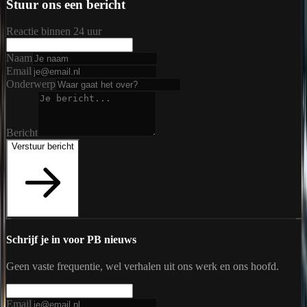
Stuur ons een bericht
Reactie binnen 24 uur
Naam
Email
Onderwerp
Bericht
Verstuur bericht
Schrijf je in voor PB nieuws
Geen vaste frequentie, wel verhalen uit ons werk en ons hoofd.
Email